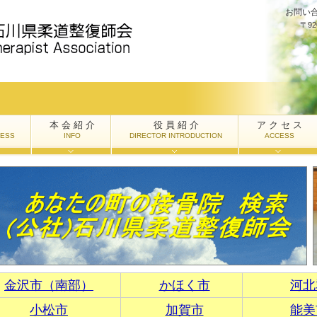
お問い
〒9
本 会 紹 介
役 員 紹 介
ア ク セ ス
RESS
INFO
DIRECTOR INTRODUCTION
ACCESS
金沢市（南部）
かほく市
河北
小松市
加賀市
能美