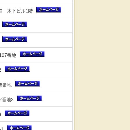
50 木下ビル1階
2
2
107番地
-2
26番地
2番地3
19
-1