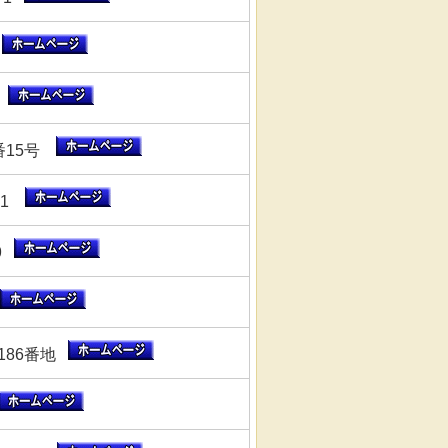
0
1
番15号
-1
39
186番地