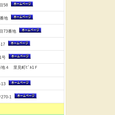
目58
5番地
目73番地
-17
11号
地４ 里見町ﾋﾞﾙ1Ｆ
-13
270-1