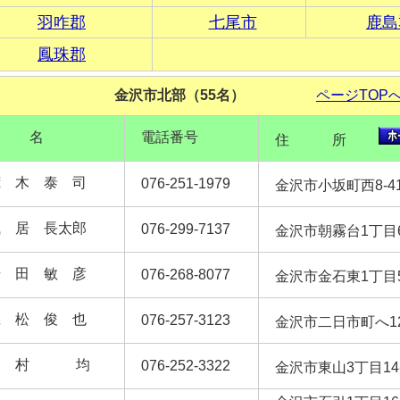
羽咋郡
七尾市
鹿島
鳳珠郡
金沢市北部（55名）
ページTOP
氏 名
電話番号
住 所
荒 木 泰 司
076-251-1979
金沢市小坂町西8-
浅 居 長太郎
076-299-7137
金沢市朝霧台1丁目
岩 田 敏 彦
076-268-8077
金沢市金石東1丁目5
磯 松 俊 也
076-257-3123
金沢市二日市町へ12
今 村 均
076-252-3322
金沢市東山3丁目1