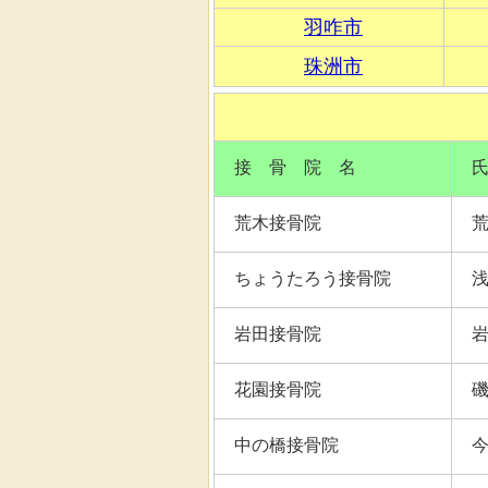
羽咋市
珠洲市
接 骨 院 名
荒木接骨院
ちょうたろう接骨院
岩田接骨院
花園接骨院
中の橋接骨院