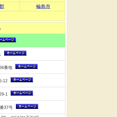
郡
輪島市
へ
41
66番地
-12
9-1
4番37号