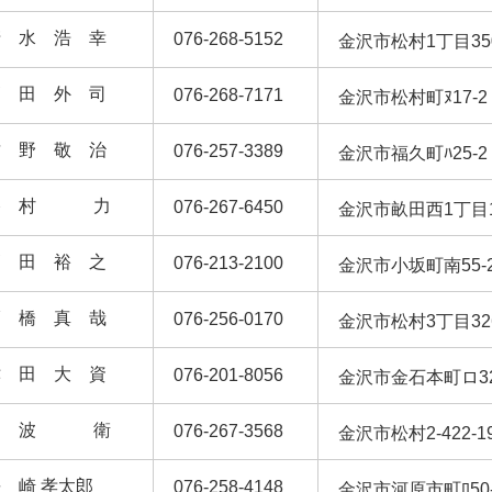
清 水 浩 幸
076-268-5152
金沢市松村1丁目3
高 田 外 司
076-268-7171
金沢市松村町ﾇ17-
竹 野 敬 治
076-257-3389
金沢市福久町ﾊ25-
谷 村 力
076-267-6450
金沢市畝田西1丁目
高 田 裕 之
076-213-2100
金沢市小坂町南55
髙 橋 真 哉
076-256-0170
金沢市松村3丁目3
津 田 大 資
076-201-8056
金沢市金石本町ロ3
利 波 衛
076-267-3568
金沢市松村2-422-
 崎 孝太郎
076-258-4148
金沢市河原市町ﾛ50