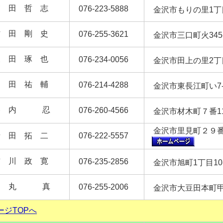
宮 田 哲 志
076-223-5888
金沢市もりの里1丁
村 田 剛 史
076-255-3621
金沢市三口町火34
森 田 琢 也
076-234-0056
金沢市田上の里2丁
山 田 祐 輔
076-214-4288
金沢市東長江町い7
谷 内 忍
076-260-4566
金沢市材木町７番
金沢市里見町２９番
寺 田 拓 二
076-222-5557
吉 川 政 寛
076-235-2856
金沢市旭町1丁目10
力 丸 真
076-255-2006
金沢市大豆田本町甲
ージTOPへ