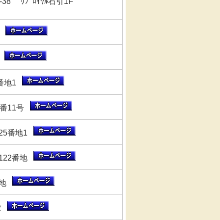
8 ﾘﾌﾞﾛｲﾔﾙ石引1F
5
3
3番地1
1番11号
25番地1
122番地
番地
22