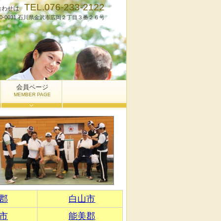
TEL.076-233-2122
合わせは
20-0031 石川県金沢市広岡２丁目３番２６号
会員ページ
MEMBER PAGE
郡
白山市
市
能美郡