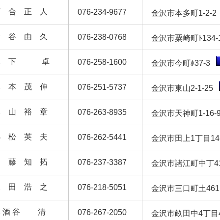
河 合 正 人
076-234-9677
金沢市本多町1-2-
金 谷 由 久
076-238-0768
金沢市粟崎町ﾄ134
木 下 卓
076-258-1600
金沢市今町ﾎ37-3
木 本 茂 伸
076-251-5737
金沢市東山2-1-25
木 山 裕 章
076-263-8935
金沢市天神町1-16
小 松 英 夫
076-262-5441
金沢市田上1丁目1
近 藤 知 拓
076-237-3387
金沢市諸江町中丁41
坂 田 浩 之
076-218-5051
金沢市三口町土46
 酒 谷
清
076-267-2050
金沢市畝田中4丁目4