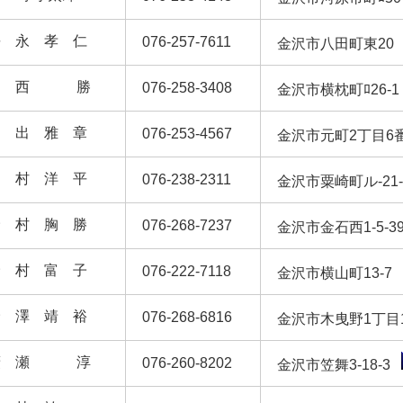
長 永 孝 仁
076-257-7611
金沢市八田町東2
中 西 勝
076-258-3408
金沢市横枕町ﾛ26-
中 出 雅 章
076-253-4567
金沢市元町2丁目6
中 村 洋 平
076-238-2311
金沢市粟崎町ル-21
野 村 胸 勝
076-268-7237
金沢市金石西1-5-
野 村 富 子
076-222-7118
金沢市横山町13-7
野 澤 靖 裕
076-268-6816
金沢市木曳野1丁目
廣 瀬 淳
076-260-8202
金沢市笠舞3-18-3