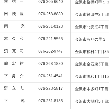
平 林 祐 一
076-205-6640
金沢市柳橋町甲１
平 田 茂 豊
076-268-8889
金沢市畝田中2丁目
福 岡 亮
076-231-0123
金沢市北安江4丁目
松 本 久 和
076-221-5565
金沢市もりの里３丁
馬 渕 寛 司
076-282-9747
金沢市松村4丁目3
宮 嶋 宏 祐
076-268-1880
金沢市金石東3丁目1
宮 下 勇 介
076-251-4541
金沢市鳴和1丁目1
南 野 立 志
076-223-5817
金沢市本多町1丁目1
宮 下 純
076-251-8185
金沢市大樋町5丁