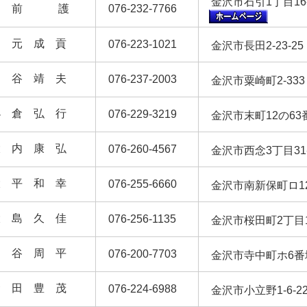
金沢市石引1丁目16-3
越 前 護
076-232-7766
桶 元 成 貢
076-223-1021
金沢市長田2-23-2
桶 谷 靖 夫
076-237-2003
金沢市粟崎町2-33
小 倉 弘 行
076-229-3219
金沢市末町12の6
大 内 康 弘
076-260-4567
金沢市西念3丁目3
大 平 和 幸
076-255-6660
金沢市南新保町ロ1
大 島 久 佳
076-256-1135
金沢市桜田町2丁目
桶 谷 周 平
076-200-7703
金沢市寺中町ホ6
金 田 豊 茂
076-224-6988
金沢市小立野1-6-