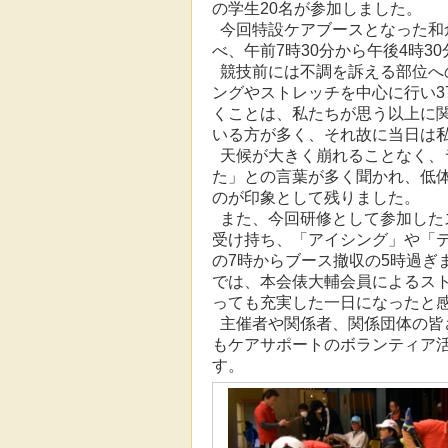
の学生20名が参加しました。
今回特設ケアブースとなった和倉
べ、午前7時30分から午後4時3
競技前には不調を訴える部位へ
ングやストレッチを中心に行い3
くことは、私たちが思う以上に
いる方が多く、それ故に当日は
天候が大きく崩れることなく、
た」との言葉が多く聞かれ、低
のが印象として残りました。
また、今回研修として参加した
受け持ち、「アイシング」や「
の7時からブース撤収の5時過ぎ
では、本会俵大輔会員によるス
っても充実した一日になったと
主催者や関係者、関係団体の皆
もケアサポートのボランティア
す。