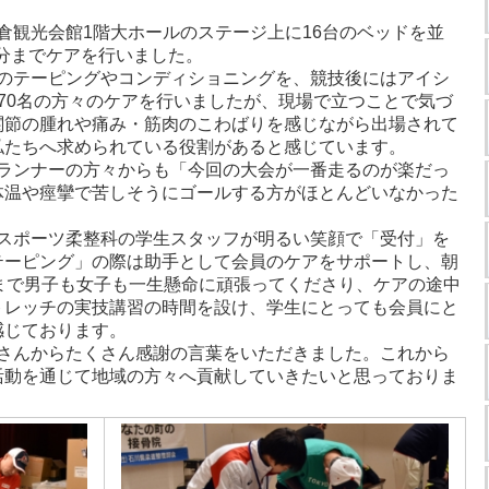
観光会館1階大ホールのステージ上に16台のベッドを並
0分までケアを行いました。
のテーピングやコンディショニングを、競技後にはアイシ
70名の方々のケアを行いましたが、現場で立つことで気づ
関節の腫れや痛み・筋肉のこわばりを感じながら出場されて
私たちへ求められている役割があると感じています。
ランナーの方々からも「今回の大会が一番走るのが楽だっ
体温や痙攣で苦しそうにゴールする方がほとんどいなかった
スポーツ柔整科の学生スタッフが明るい笑顔で「受付」を
テーピング」の際は助手として会員のケアをサポートし、朝
まで男子も女子も一生懸命に頑張ってくださり、ケアの途中
トレッチの実技講習の時間を設け、学生にとっても会員にと
感じております。
さんからたくさん感謝の言葉をいただきました。これから
活動を通じて地域の方々へ貢献していきたいと思っておりま