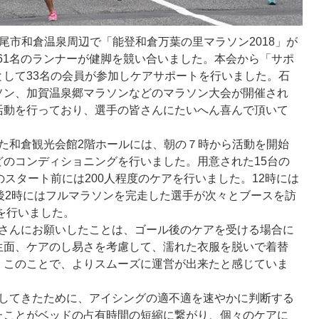
尾市和倉温泉周辺で「能登和倉万葉の里マラソン2018」が
461名のランナーが健脚を競い合いました。本会から「サポ
して33名の会員が参加しケアサポートを行いました。石
ソン、加賀温泉郷マラソンなどのマラソン大会が開催され
活動を行っており、選手の皆さんにたいへん喜んで頂いて
た和倉観光会館2階ホールには、朝の７時から活動を開始
のコンディショニングを行いました。用意された15台の
のスタート前には200人程度のケアを行いました。12時には
後2時にはフルマラソンを完走した選手が次々とブースを訪
アを行いました。
さんにお願いしたことは、ゴール後のケアを受ける場合に
生面、ケアのし易さを考慮して、濡れた衣服を脱いで着替
。このことで、よりスムーズに運営が出来たと感じていま
してきたために、アイシングの適不適を速やかに判断する
たことがベッドの占有時間の短縮に繋がり、個々のケアに