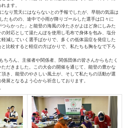
われます。
くになり荒天にはならないとの予報でしたが、早朝の気温は
昇したものの、途中で小雨が降りゴールした選手は口々に
がつらかった」と能登の海風の冷たさがよほど身にしみた
その対応として湯たんぽを使用し毛布で身体を包み、塩分
に軽減していく選手ばかりで、多くの低体温症を発症した
会と比較すると軽症の方ばかりで、私たちも胸をなで下ろ
もちろん、主催者や関係者、関係団体の皆さんからもたく
いただきました。この大会の開催を通じて、能登の豊かな
て頂き、能登のやさしい風土が、そして私たちの活動が選
の発展となるよう心から祈念しております。
。