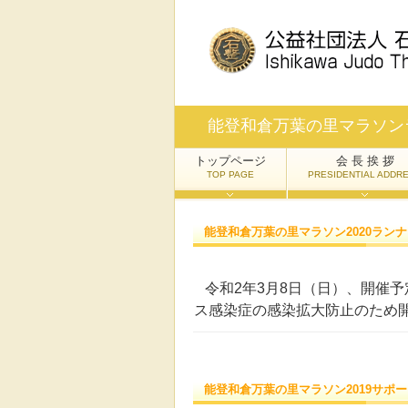
能登和倉万葉の里マラソン
トップページ
会 長 挨 拶
TOP PAGE
PRESIDENTIAL ADDR
能登和倉万葉の里マラソン2020ラン
令和2年3月8日（日）、開催予
ス感染症の感染拡大防止のため
能登和倉万葉の里マラソン2019サポ