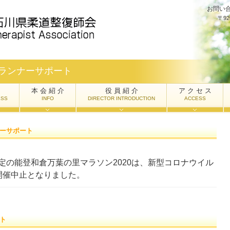
お問い
〒9
ランナーサポート
本 会 紹 介
役 員 紹 介
ア ク セ ス
ESS
INFO
DIRECTOR INTRODUCTION
ACCESS
ナーサポート
定の能登和倉万葉の里マラソン2020は、新型コロナウイル
開催中止となりました。
ート