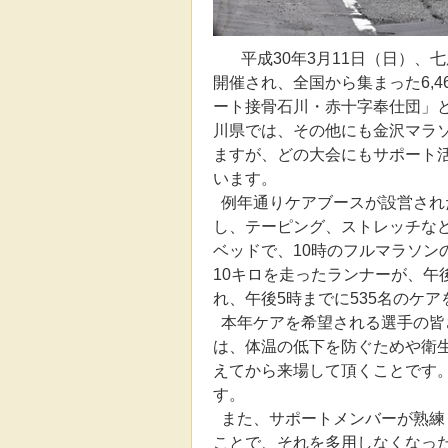
平成30年3月11日（日）、七
開催され、全国から集まった6,
ート接骨石川・赤十字奉仕団」と
川県では、その他にも金沢マラ
ますが、どの大会にもサポート
います。
例年通りケアブースが設営され
し、テーピング、ストレッチなど
ベッドで、10時のフルマラソン
10キロを走ったランナーが、午
れ、午後5時までに535名のケ
本年ケアを希望される選手の皆
は、体温の低下を防ぐためや衛
えてから来場して頂くことです
す。
また、サポートメンバーが熟練
ことで、それを多用しなくなっ