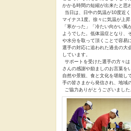
かかる時間の短縮が出来たと思
当日は、日中の気温が10度近
マイナス1度。徐々に気温が上
「寒かった」「冷たい向かい風
ようでした。低体温症となり、
や水分を取って頂くことで容易
選手の対応に追われた過去の大
しています。
サポートを受けた選手の方々は
さんの感謝や励ましのお言葉を
自然や景観、食と文化を堪能し
手の皆さまから発信され、地域
ご協力ありがとうございました