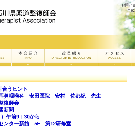
お問い
〒9
本 会 紹 介
役 員 紹 介
ア ク セ ス
ESS
INFO
DIRECTOR INTRODUCTION
ACCESS
と付合うヒント
耳鼻咽喉科 安田医院 安村 佐都紀 先生
整復師会
國新聞
日）午前9：30から
ンター新館 5F 第12研修室