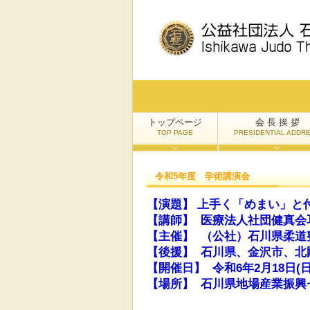
トップページ
会 長 挨 拶
TOP PAGE
PRESIDENTIAL ADDR
令和5年度 学術講演会
【演題】 上手く「めまい」
【講師】 医療法人社団健真会
【主催】 （公社）石川県柔道
【後援】 石川県、金沢市、北
【開催日】 令和6年2月18日(
【場所】 石川県地場産業振興セ