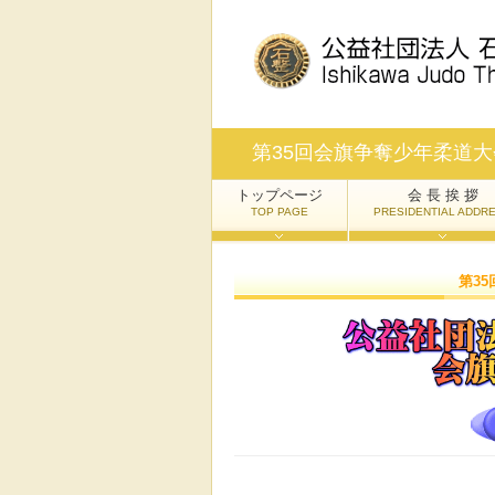
第35回会旗争奪少年柔道大
トップページ
会 長 挨 拶
TOP PAGE
PRESIDENTIAL ADDR
第3