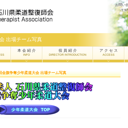
お問い
〒9
会 出場チーム写真
本 会 紹 介
役 員 紹 介
ア ク セ ス
ESS
INFO
DIRECTOR INTRODUCTION
ACCESS
5回会旗争奪少年柔道大会 出場チーム写真