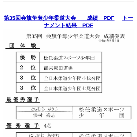
第35回会旗争奪少年柔道大会 成績 PDF
トー
ナメント結果 PDF